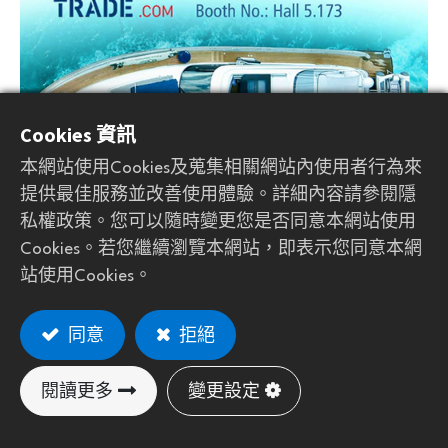
Cookies 資訊
Experience the innovation of our new brand,
DEXFOAM.
本網站使用Cookies及蒐集相關網站內使用者行為來
DEXFOAM offers safe and comfortable alternatives for
提供最佳服務並改善使用體驗。詳細內容請參閱隱
marine traction products.
私權政策。您可以隨時變更您是否同意本網站使用
Booth: Hall 5.173
Cookies。若您繼續瀏覽本網站，即表示您同意本網
Date: November 15 - 17,2023
站使用Cookies。
Venue: RAI Amsterdam, The Netherlands
同意
拒絕
在
最新消息
閱讀更多
變更設定